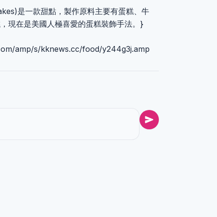
 Cakes)是一款甜點，製作原料主要有蛋糕、牛
，現在是美國人極喜愛的蛋糕裝飾手法。}
m/amp/s/kknews.cc/food/y244g3j.amp