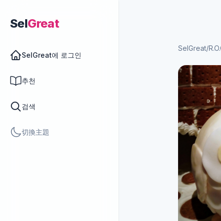
Sel
Great
SelGreat
/
R.O
SelGreat에 로그인
추천
검색
切換主題