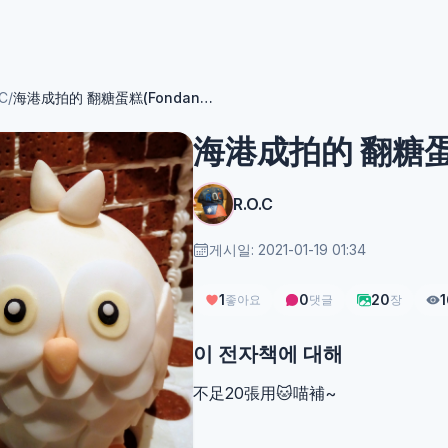
.C
/
海港成拍的 翻糖蛋糕(Fondant Cakes)
海港成拍的 翻糖蛋糕(
R.O.C
게시일: 2021-01-19 01:34
1
0
20
1
좋아요
댓글
장
이 전자책에 대해
不足20張用🐱喵補~