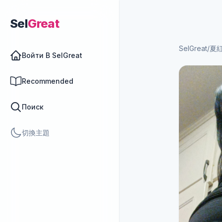
Sel
Great
SelGreat
/
夏紅
Войти В SelGreat
Recommended
Поиск
切換主題