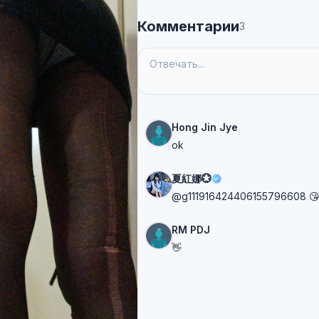
Комментарии
3
Hong Jin Jye
ok
夏紅娜💮
@g111916424406155796608 
RM PDJ
👋