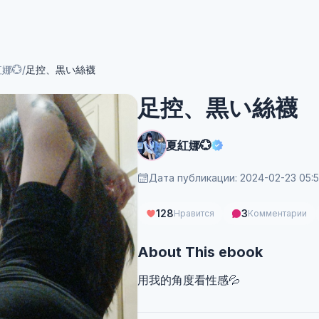
娜💮
/
足控、黒い絲襪
足控、黒い絲襪
夏紅娜💮
Дата публикации: 2024-02-23 05:
128
3
Нравится
Комментарии
About This ebook
用我的角度看性感💦