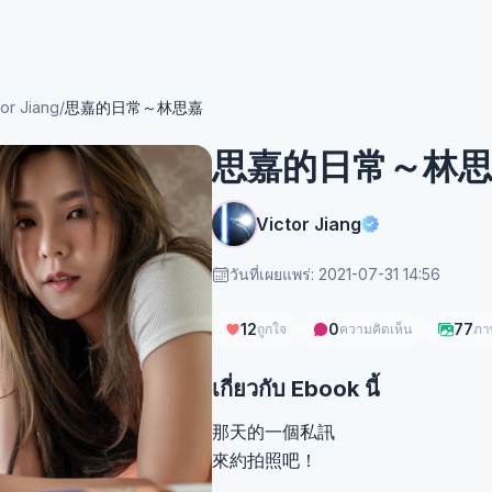
tor Jiang
/
思嘉的日常～林思嘉
思嘉的日常～林
Victor Jiang
วันที่เผยแพร่: 2021-07-31 14:56
12
0
77
ถูกใจ
ความคิดเห็น
ภา
เกี่ยวกับ Ebook นี้
那天的一個私訊
來約拍照吧！