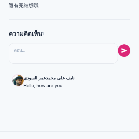
還有完結版哦
ความคิดเห็น
1
نايف على محمدعمر السودي
Hello, how are you