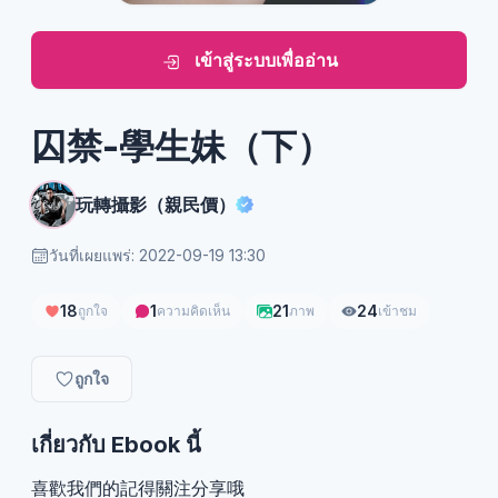
เข้าสู่ระบบเพื่ออ่าน
囚禁-學生妹（下）
玩轉攝影（親民價）
วันที่เผยแพร่: 2022-09-19 13:30
18
1
21
24
ถูกใจ
ความคิดเห็น
ภาพ
เข้าชม
ถูกใจ
เกี่ยวกับ Ebook นี้
喜歡我們的記得關注分享哦