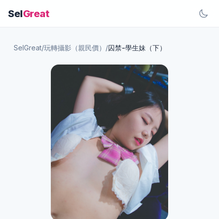
Sel
Great
SelGreat
/
玩轉攝影（親民價）
/
囚禁-學生妹（下）