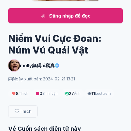
Đăng nhập để đọc
Niềm Vui Cực Đoan:
Núm Vú Quái Vật
molly無碼ai寫真
Ngày xuất bản: 2024-02-21 13:21
8
0
27
11
Thích
Bình luận
Ảnh
Lượt xem
Thích
Về Cuốn sách điện tử này