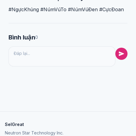
#NgựcKhủng #NúmVúTo #NúmVúĐen #CựcĐoan
Bình luận
0
SelGreat
Neutron Star Technology Inc.