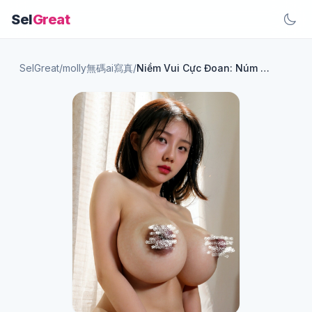
Sel
Great
SelGreat
/
molly無碼ai寫真
/
Niềm Vui Cực Đoan: Núm Vú Quái Vật