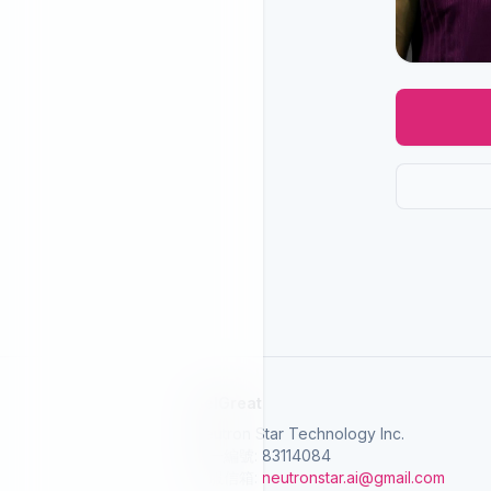
SelGreat
Neutron Star Technology Inc.
統一編號: 83114084
客服信箱:
neutronstar.ai@gmail.com