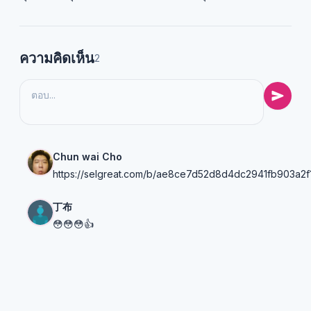
ความคิดเห็น
2
Chun wai Cho
https://selgreat.com/b/ae8ce7d52d8d4dc2941fb903a2f
丁布
😳😳😳👍