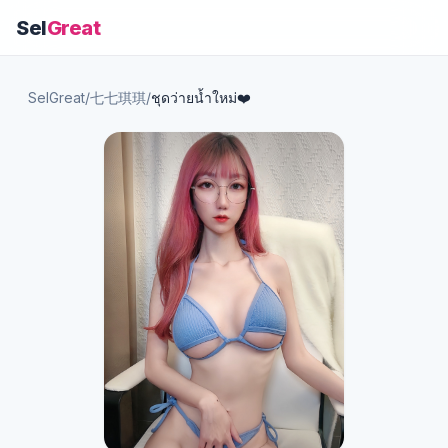
Sel
Great
SelGreat
/
七七琪琪
/
ชุดว่ายน้ำใหม่❤️