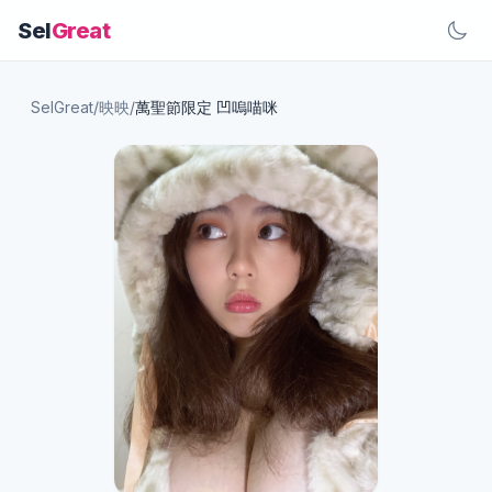
Sel
Great
SelGreat
/
映映
/
萬聖節限定 凹嗚喵咪