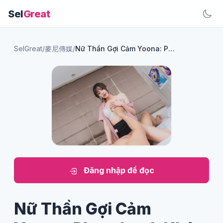
Sel
Great
SelGreat
/
麥尼傳媒
/
Nữ Thần Gợi Cảm Yoona: Photobook Khỏa Thân Không Che
Đăng nhập để đọc
Nữ Thần Gợi Cảm