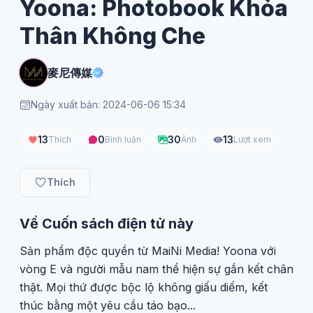
Yoona: Photobook Khỏa
Thân Không Che
麥尼傳媒
Ngày xuất bản: 2024-06-06 15:34
13
0
30
13
Thích
Bình luận
Ảnh
Lượt xem
Thích
Về Cuốn sách điện tử này
Sản phẩm độc quyền từ MaiNi Media! Yoona với
vòng E và người mẫu nam thể hiện sự gắn kết chân
thật. Mọi thứ được bộc lộ không giấu diếm, kết
thúc bằng một yêu cầu táo bạo...