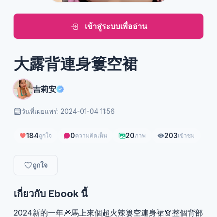
เข้าสู่ระบบเพื่ออ่าน
大露背連身簍空裙
吉莉安
วันที่เผยแพร่: 2024-01-04 11:56
184
0
20
203
ถูกใจ
ความคิดเห็น
ภาพ
เข้าชม
ถูกใจ
เกี่ยวกับ Ebook นี้
2024新的一年🎆馬上來個超火辣簍空連身裙👗整個背部