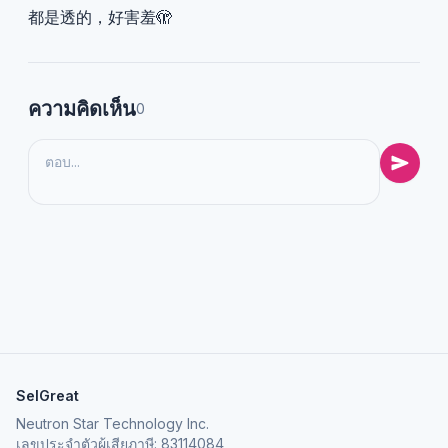
都是透的，好害羞🫣
ความคิดเห็น
0
SelGreat
Neutron Star Technology Inc.
เลขประจำตัวผู้เสียภาษี: 83114084