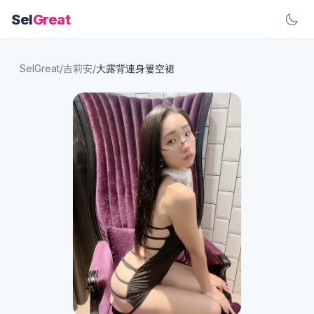
Sel
Great
SelGreat
/
吉莉安
/
大露背連身簍空裙