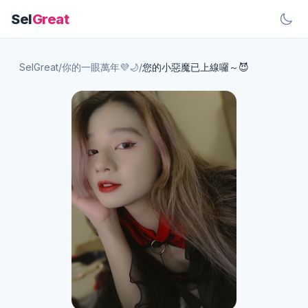
Sel
Great
SelGreat
/
你的一眼萬年💜🌙
/
您的小惡魔已上線囉～😈