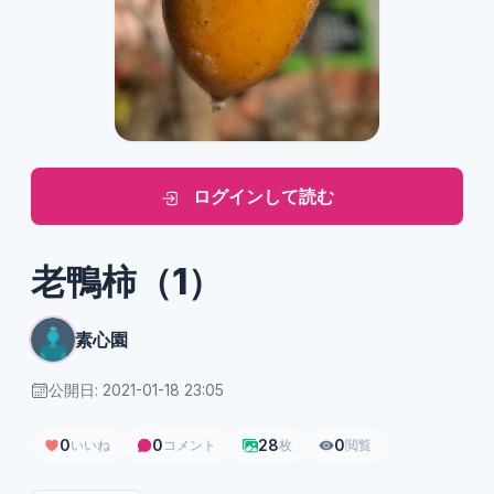
ログインして読む
老鴨柿（1）
素心園
公開日: 2021-01-18 23:05
0
0
28
0
いいね
コメント
枚
閲覧