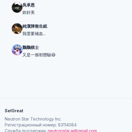
吳承恩
妳好美
純潔牌衛生紙
我需要補血...
鵝鵝棋士
又是一個初體驗😆
SelGreat
Neutron Star Technology Inc.
Регистрационный номер: 83114084
Служба поддержки:
neutronstar.ai@gmail.com