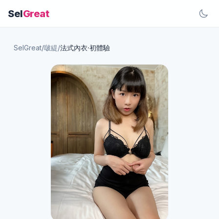
Sel
Great
SelGreat
/
啵緹
/
法式內衣·初體驗