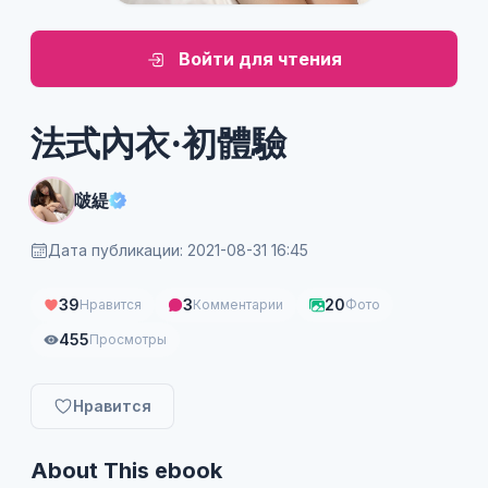
Войти для чтения
法式內衣·初體驗
啵緹
Дата публикации: 2021-08-31 16:45
39
3
20
Нравится
Комментарии
Фото
455
Просмотры
Нравится
About This ebook