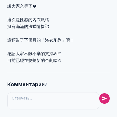
讓大家久等了❤️
這次是性感的內衣風格
擁有滿滿的法式情懷🥰
還預告了下個月的「浴衣系列」唷！
感謝大家不離不棄的支持🙏🏻
目前已經在規劃新的企劃嘍☺️
Комментарии
3