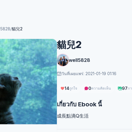
l5828
/
貓兒2
貓兒2
well5828
วันที่เผยแพร่: 2021-01-19 01:16
14
0
97
ถูกใจ
ความคิดเห็น
ภา
เกี่ยวกับ Ebook นี้
成長點滴Q生活