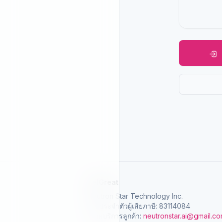
SelGreat
Neutron Star Technology Inc.
เลขประจำตัวผู้เสียภาษี: 83114084
อีเมลบริการลูกค้า:
neutronstar.ai@gmail.c