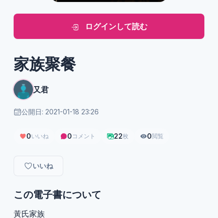
ログインして読む
家族聚餐
又君
公開日: 2021-01-18 23:26
0
0
22
0
いいね
コメント
枚
閲覧
いいね
この電子書について
黃氏家族