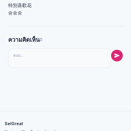
特別喜歡花
🌼🌼🌼
ความคิดเห็น
0
SelGreat