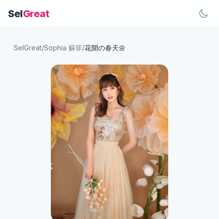
Sel
Great
SelGreat
/
Sophia 蘇菲
/
花開の春天🌼