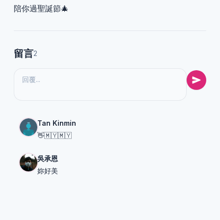
陪你過聖誕節🎄
留言
2
Tan Kinmin
👋🇲🇾🇲🇾
吳承恩
妳好美