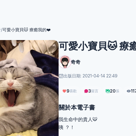
奇
/
可愛小寶貝🐱 療癒我的❤️
可愛小寶貝🐱 療
奇奇
出版日期: 2021-04-14 22:49
9
3
20
11
喜歡
留言
張
關於本電子書
我生命中的貴人🐯
咦 ？！