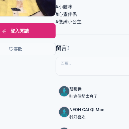
#小貓咪
#心靈伴侶
#傲嬌小公主
登入閱讀
留言
3
喜歡
胡明偉
哇這個貓太爽了
NEOH CAI QI Moe
我好喜欢