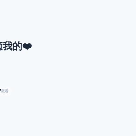
癒我的❤️
7
觀看