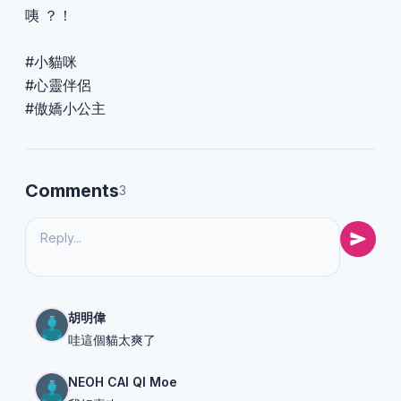
咦 ？！
#小貓咪
#心靈伴侶
#傲嬌小公主
Comments
3
胡明偉
哇這個貓太爽了
NEOH CAI QI Moe