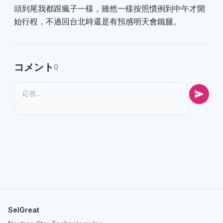
頭到尾我都跟瘋子一樣，雖然一樣按照慣例到中午才開
始行程，不過回台北時還是有預感明天會鐵腿。
コメント
0
SelGreat