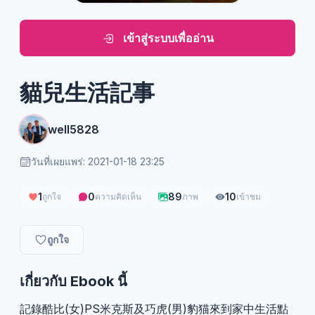
เข้าสู่ระบบเพื่ออ่าน
貓兒生活記事
well5828
วันที่เผยแพร่: 2021-01-18 23:25
1
0
89
10
ถูกใจ
ความคิดเห็น
ภาพ
เข้าชม
ถูกใจ
เกี่ยวกับ Ebook นี้
記錄酷比(女)PS米克斯及巧虎(男)豹猫來到家中生活點