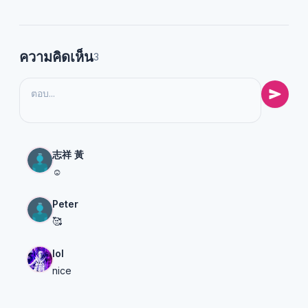
ความคิดเห็น
3
志祥 黃
☺️
Peter
🥰
lol
nice