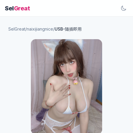
Sel
Great
SelGreat
/
naixijiangnice
/
USB-隨插即用