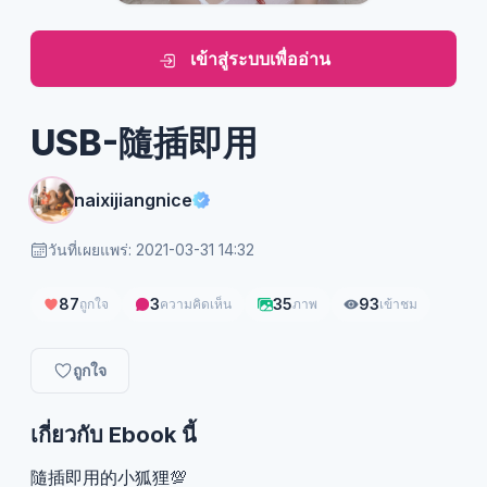
เข้าสู่ระบบเพื่ออ่าน
USB-隨插即用
naixijiangnice
วันที่เผยแพร่: 2021-03-31 14:32
87
3
35
93
ถูกใจ
ความคิดเห็น
ภาพ
เข้าชม
ถูกใจ
เกี่ยวกับ Ebook นี้
隨插即用的小狐狸💯