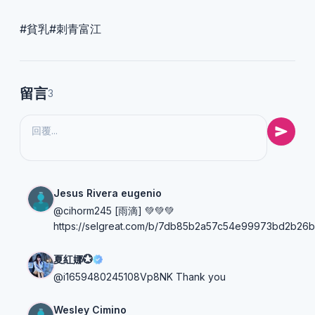
#貧乳#刺青富江
留言
3
Jesus Rivera eugenio
@cihorm245 [雨滴] 💚💚💚
https://selgreat.com/b/7db85b2a57c54e99973bd2b26b
夏紅娜💮
@i1659480245108Vp8NK Thank you
Wesley Cimino