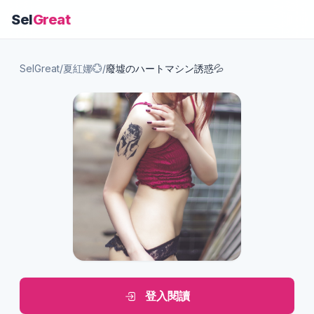
Sel
Great
SelGreat
/
夏紅娜💮
/
廢墟のハートマシン誘惑💦
登入閱讀