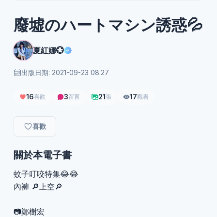
廢墟のハートマシン誘惑💦
夏紅娜💮
出版日期: 2021-09-23 08:27
16
3
21
17
喜歡
留言
張
觀看
喜歡
關於本電子書
蚊子叮咬特集😂😂
內褲 🔎上空🔎
📷鄭樹宏