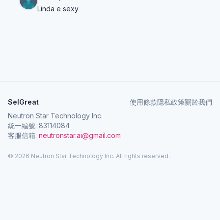
Linda e sexy
SelGreat
使用條款
隱私政策
關於我們
Neutron Star Technology Inc.
統一編號: 83114084
客服信箱:
neutronstar.ai@gmail.com
© 2026 Neutron Star Technology Inc. All rights reserved.