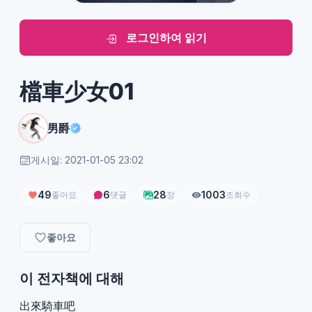
로그인하여 읽기
檔車少女01
男爵
게시일: 2021-01-05 23:02
49
6
28
1003
좋아요
댓글
장
조회수
좋아요
이 전자책에 대해
出來騎車吧