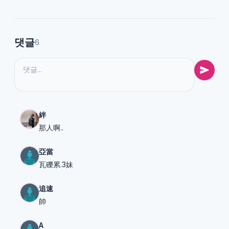
댓글
6
絆
那人啊..
亞當
瓦礫累.3妹
追速
帥
A