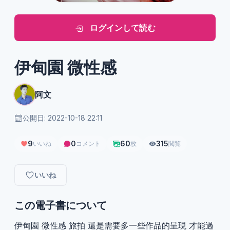
ログインして読む
伊甸園 微性感
阿文
公開日: 2022-10-18 22:11
9
0
60
315
いいね
コメント
枚
閲覧
いいね
この電子書について
伊甸園 微性感 旅拍 還是需要多一些作品的呈現 才能過