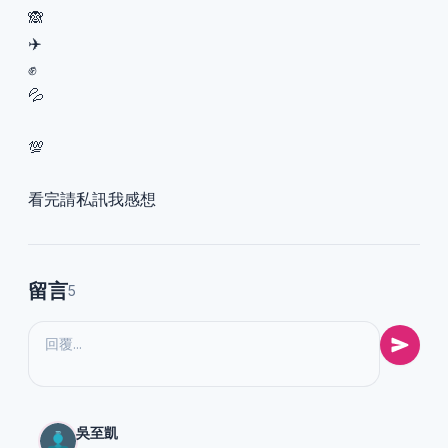
🙈
✈️
✊
💦
💯
看完請私訊我感想
留言
5
吳至凱