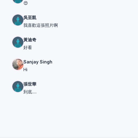
😍
吳至凱
我喜歡這張照片啊
黃迪奇
好看
Sanjay Singh
Hi
張世華
到底.....