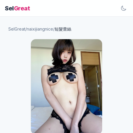
Sel
Great
SelGreat
/
naixijiangnice
/
短髮蕾絲