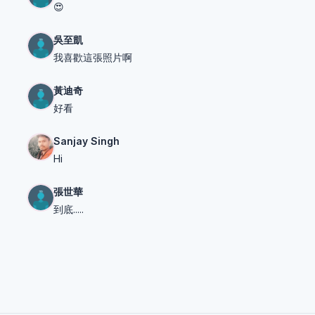
😍
吳至凱
我喜歡這張照片啊
黃迪奇
好看
Sanjay Singh
Hi
張世華
到底.....