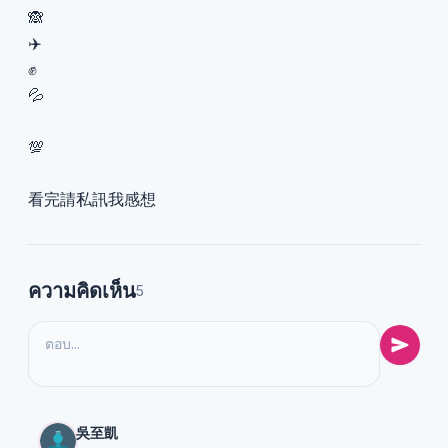
🙈
✈️
✊
💦
💯
看完請私訊我感想
ความคิดเห็น
5
吳至凱