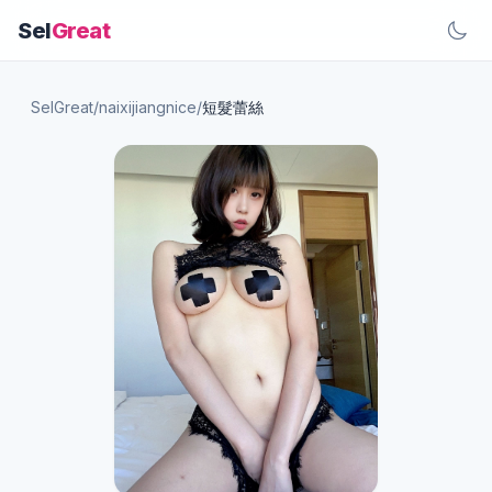
Sel
Great
SelGreat
/
naixijiangnice
/
短髮蕾絲