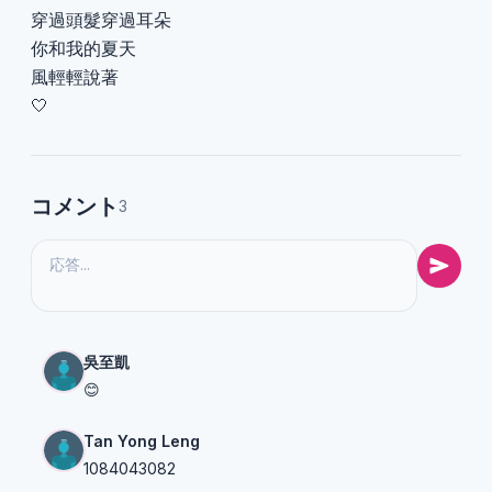
穿過頭髮穿過耳朵
你和我的夏天
風輕輕說著
🤍
コメント
3
吳至凱
😊
Tan Yong Leng
1084043082