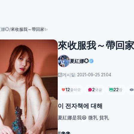
娜💮
/
來收服我～帶回家✨
來收服我～帶回家
夏紅娜💮
게시일: 2021-09-25 21:04
12
2
22
좋아요
댓글
장
이 전자책에 대해
夏紅娜是我😆 微乳 貧乳
#👁️👁️