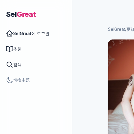
Sel
Great
SelGreat
/
夏紅
SelGreat에 로그인
추천
검색
切換主題