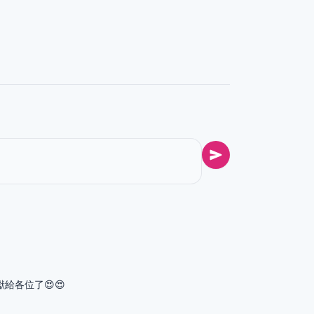
給各位了😍😍