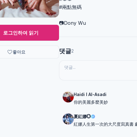
#兩點無碼
📷Dony Wu
로그인하여 읽기
댓글
2
좋아요
Haidi ا Al-Asadi
你的美麗多麼美妙
夏紅娜💮
紅娜人生第一次的大尺度寫真書 獻