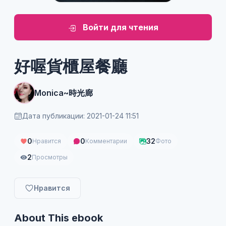
Войти для чтения
好喔貨櫃屋餐廳
Monica~時光廊
Дата публикации: 2021-01-24 11:51
0
0
32
Нравится
Комментарии
Фото
2
Просмотры
Нравится
About This ebook