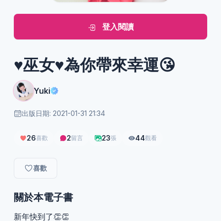
登入閱讀
♥️巫女♥️為你帶來幸運😘
Yuki
出版日期: 2021-01-31 21:34
26
2
23
44
喜歡
留言
張
觀看
喜歡
關於本電子書
新年快到了👏👏