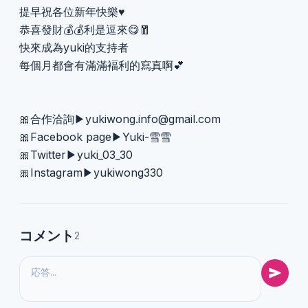
提早祝各位新年快樂♥️
恭喜發財💰💰利是逗來😋🧧
快來成為yuki的支持者
每個月都會有滿滿褔利的寫真啊💕
🎀合作洽詢▶
yukiwong.info@gmail.com
🎀Facebook page▶Yuki-雪雪
🎀Twitter▶yuki_03_30
🎀Instagram▶yukiwong330
コメント
2