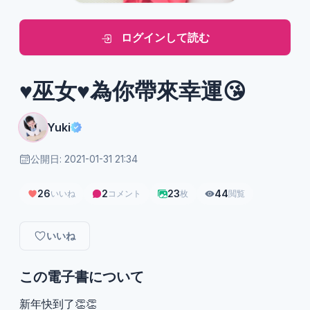
ログインして読む
♥️巫女♥️為你帶來幸運😘
Yuki
公開日: 2021-01-31 21:34
26
2
23
44
いいね
コメント
枚
閲覧
いいね
この電子書について
新年快到了👏👏