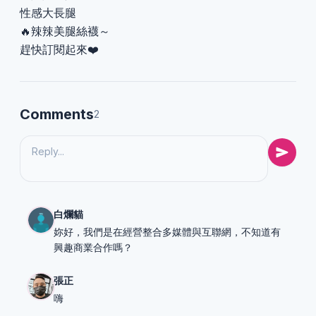
性感大長腿
🔥辣辣美腿絲襪～
趕快訂閱起來❤️
Comments
2
白爛貓
妳好，我們是在經營整合多媒體與互聯網，不知道有
興趣商業合作嗎？
張正
嗨