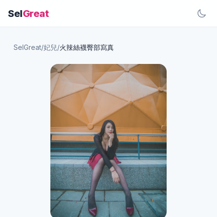
Sel
Great
SelGreat
/
妃兒
/
火辣絲襪臀部寫真