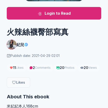
Login to Read
火辣絲襪臀部寫真
妃兒
Publish date: 2021-04-29 02:01
11
2
20
20
Likes
Comments
Photos
Views
Likes
About This ebook
米妃妃本人168cm