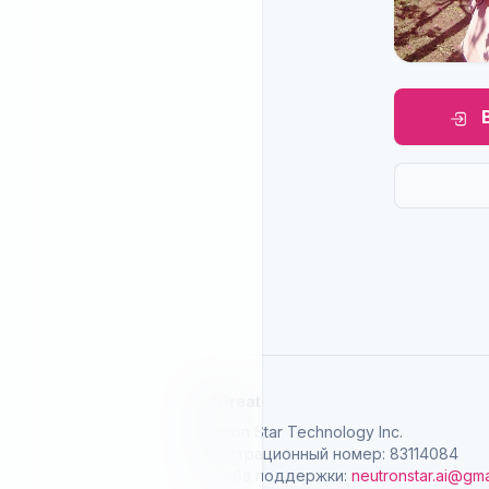
SelGreat
Neutron Star Technology Inc.
Регистрационный номер: 83114084
Служба поддержки:
neutronstar.ai@gma