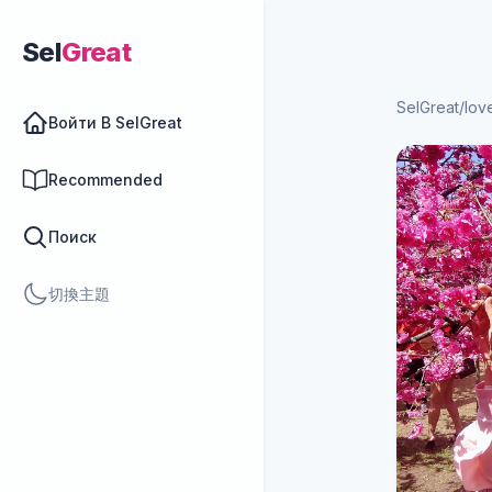
Sel
Great
SelGreat
/
lov
Войти В SelGreat
Recommended
Поиск
切換主題