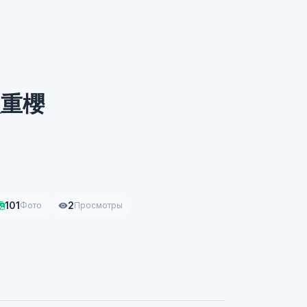
八重櫻
101
2
Фото
Просмотры