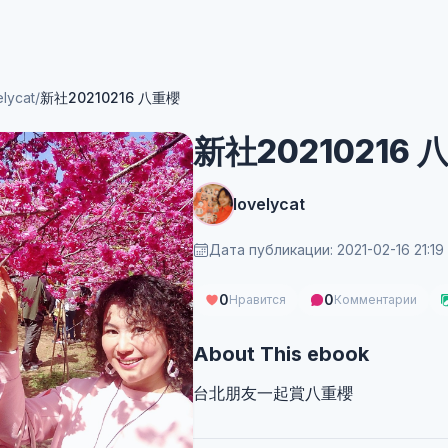
elycat
/
新社20210216 八重櫻
新社20210216 
lovelycat
Дата публикации: 2021-02-16 21:19
0
0
Нравится
Комментарии
About This ebook
台北朋友一起賞八重櫻