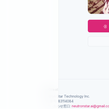
SelGreat
Neutron Star Technology Inc.
統一番号: 83114084
お問い合わせ窓口:
neutronstar.ai@gmail.