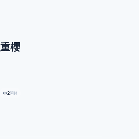
八重櫻
2
閲覧