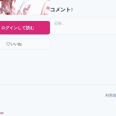
コメント
0
ログインして読む
いいね
利用
com