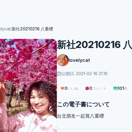
elycat
/
新社20210216 八重櫻
新社20210216 
lovelycat
公開日: 2021-02-16 21:19
0
0
101
いいね
コメント
枚
この電子書について
台北朋友一起賞八重櫻