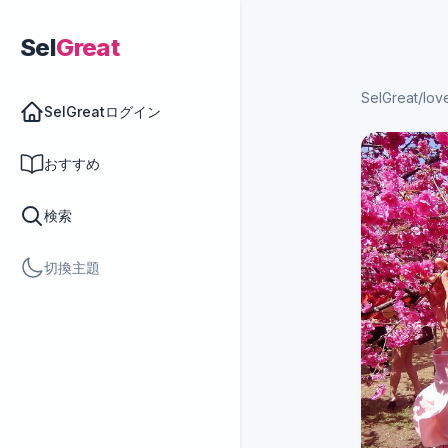
Sel
Great
SelGreat
/
lov
SelGreatログイン
おすすめ
検索
切換主題