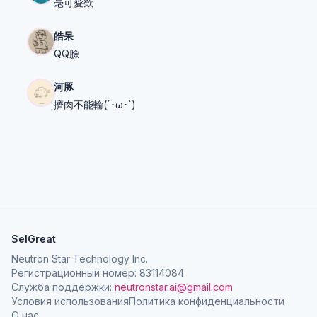
毫可愛欸
皓呆
QQ臉
河豚
擠肉不能輸(´･ω･`)
SelGreat
Neutron Star Technology Inc.
Регистрационный номер: 83114084
Служба поддержки:
neutronstar.ai@gmail.com
Условия использования
Политика конфиденциальности
О нас