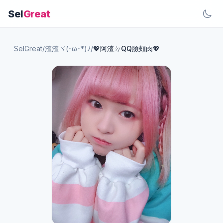
Sel
Great
SelGreat
/
渣渣ヾ(･ω･*)ﾉ
/
💖阿渣ㄉQQ臉頰肉💖