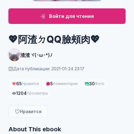
Войти для чтения
💖阿渣ㄉQQ臉頰肉💖
渣渣ヾ(･ω･*)ﾉ
Дата публикации: 2021-01-24 23:17
65
5
30
Нравится
Комментарии
Фото
1204
Просмотры
Нравится
About This ebook