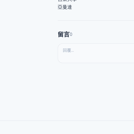
亞曼達
留言
0