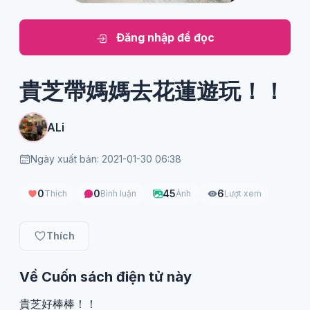
Đăng nhập để đọc
貴芝帶媽媽去花蓮遊玩！！
ALi
Ngày xuất bản: 2021-01-30 06:38
0
0
45
6
Thích
Bình luận
Ảnh
Lượt xem
Thích
Về Cuốn sách điện tử này
貴芝好棒棒！！