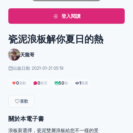
登入閱讀
瓷泥浪板解你夏日的熱
天龍哥
出版日期: 2021-01-21 05:19
0
0
50
1
喜歡
留言
張
觀看
喜歡
關於本電子書
浪板新選擇，瓷泥雙層浪板給您不一樣的受