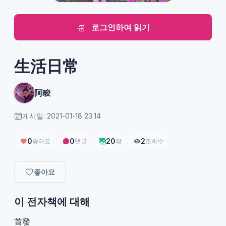
로그인하여 읽기
生活日常
阿畯
게시일: 2021-01-18 23:14
0
0
20
2
좋아요
댓글
장
조회수
좋아요
이 전자책에 대해
首發