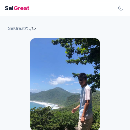
Sel
Great
SelGreat
/
🐑
/
🐑