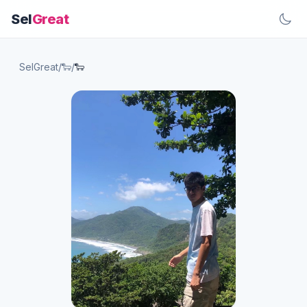
Sel
Great
SelGreat
/
🐑
/
🐑