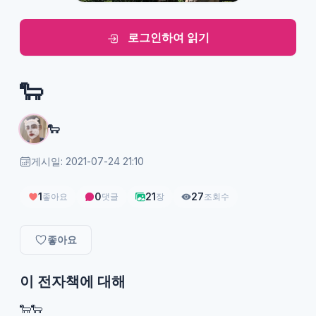
로그인하여 읽기
🐑
🐑
게시일: 2021-07-24 21:10
1
0
21
27
좋아요
댓글
장
조회수
좋아요
이 전자책에 대해
🐑🐑