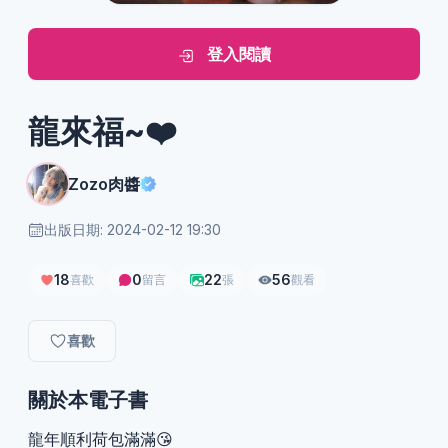
登入閱讀
龍來福~❤️
Zozo肉醬
出版日期: 2024-02-12 19:30
18
0
22
56
喜歡
留言
張
觀看
喜歡
關於本電子書
龍年順利荷包滿滿😘