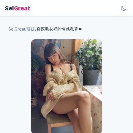
Sel
Great
SelGreat
/
啵緹
/
窺探毛衣裡的性感私著💋