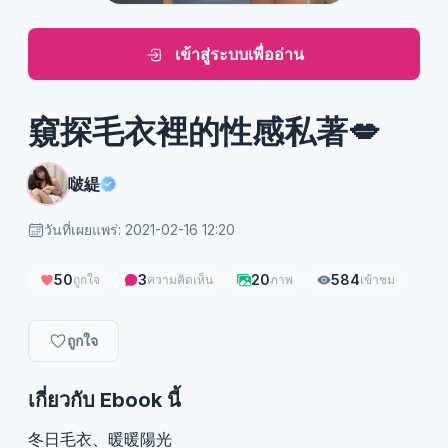
เข้าสู่ระบบเพื่ออ่าน
窺探毛衣裡的性感私著💋
啵緹
วันที่เผยแพร่: 2021-02-16 12:20
50
3
20
584
ถูกใจ
ความคิดเห็น
ภาพ
เข้าชม
ถูกใจ
เกี่ยวกับ Ebook นี้
冬日毛衣、暖暖陽光