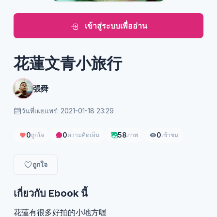
เข้าสู่ระบบเพื่ออ่าน
花蓮文青小旅行
張舜
วันที่เผยแพร่: 2021-01-18 23:29
0
0
58
0
ถูกใจ
ความคิดเห็น
ภาพ
เข้าชม
ถูกใจ
เกี่ยวกับ Ebook นี้
花蓮有很多好拍的小地方喔