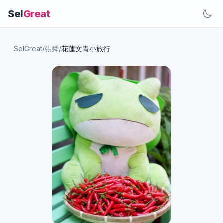
Sel
Great
SelGreat
/
張舜
/
花蓮文青小旅行