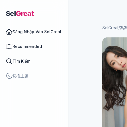
Sel
Great
SelGreat
/
馮
Đăng Nhập Vào SelGreat
Recommended
Tìm Kiếm
切換主題