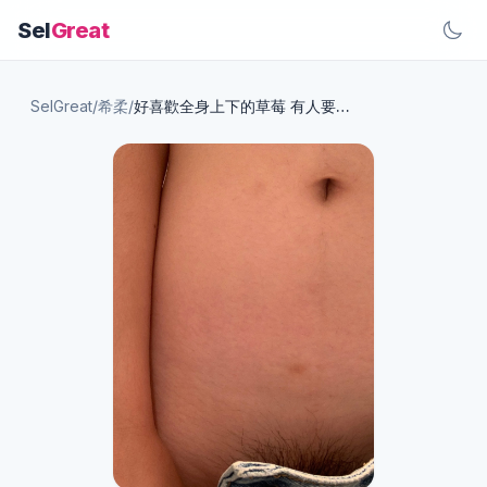
Sel
Great
SelGreat
/
希柔
/
好喜歡全身上下的草莓 有人要再幫我種嗎😛