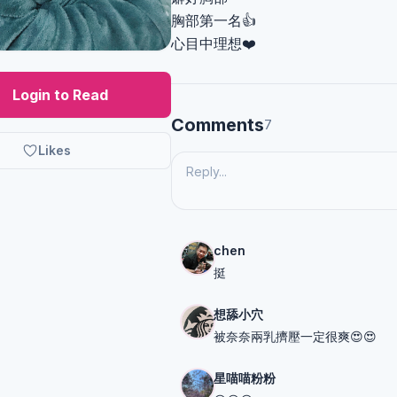
胸部第一名👍
心目中理想❤️
Login to Read
Comments
7
Likes
chen
挺
想舔小穴
被奈奈兩乳擠壓一定很爽😍😍
星喵喵粉粉