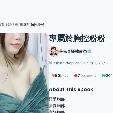
光直播韓依奈
/
專屬於胸控粉粉
專屬於胸控粉粉
星光直播韓依奈
Publish date: 2021-04-26 08:47
50
7
20
Likes
Comments
P
About This ebook
只愛胸部
就愛胸部
癖好胸部