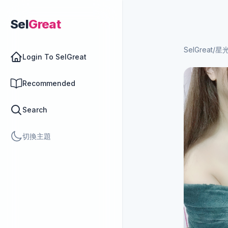
Sel
Great
SelGreat
/
星
Login To SelGreat
Recommended
Search
切換主題