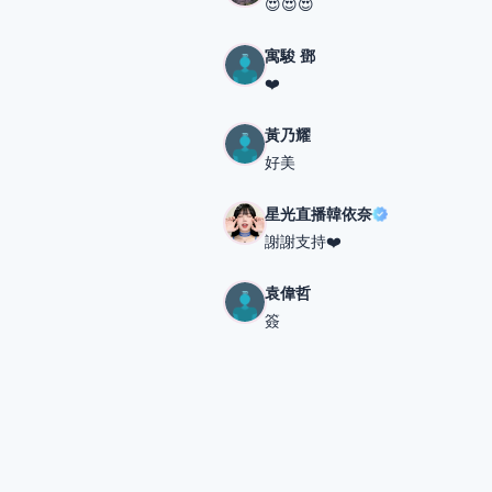
😍😍😍
寓駿 鄧
❤️
黃乃耀
好美
星光直播韓依奈
謝謝支持❤️
袁偉哲
簽