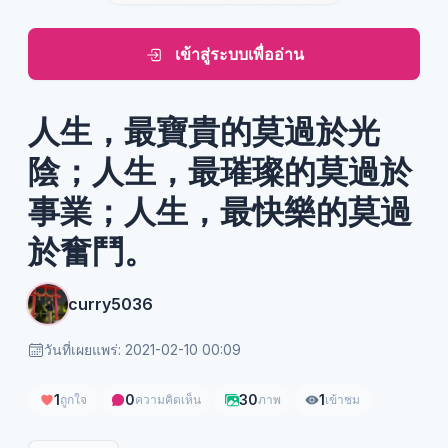
เข้าสู่ระบบเพื่ออ่าน
人生，最寶貴的莫過於光
陰；人生，最璀璨的莫過於
事業；人生，最快樂的莫過
於奮鬥。
curry5036
วันที่เผยแพร่: 2021-02-10 00:09
1
0
30
1
ถูกใจ
ความคิดเห็น
ภาพ
เข้าชม