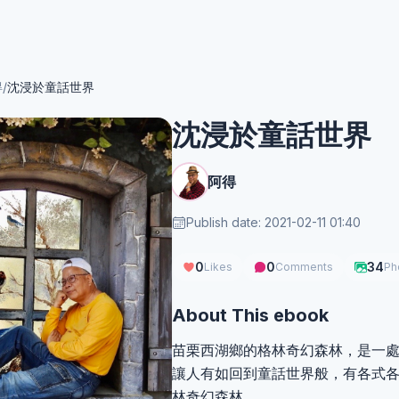
得
/
沈浸於童話世界
沈浸於童話世界
阿得
Publish date: 2021-02-11 01:40
0
0
34
Likes
Comments
Ph
About This ebook
苗栗西湖鄉的格林奇幻森林，是一
讓人有如回到童話世界般，有各式
林奇幻森林。