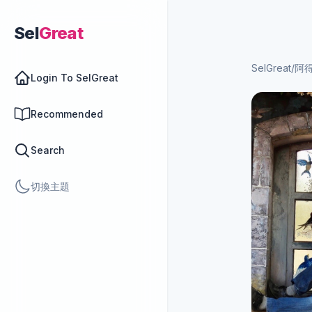
Sel
Great
SelGreat
/
阿
Login To SelGreat
Recommended
Search
切換主題