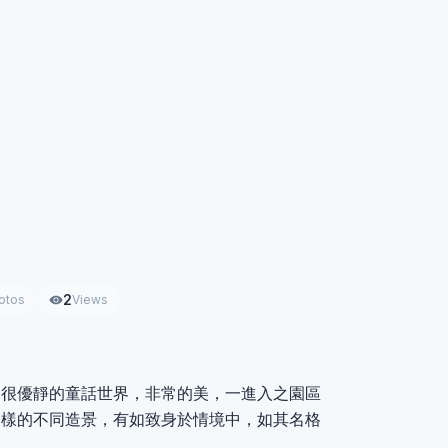
2
otos
Views
處很優靜的童話世界，非常的美，一進入之園區
各樣的不同造景，有如致身於情境中，如其名格