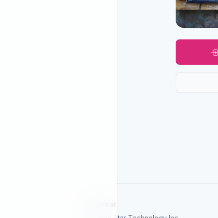
SelGreat
Neutron Star Technology Inc.